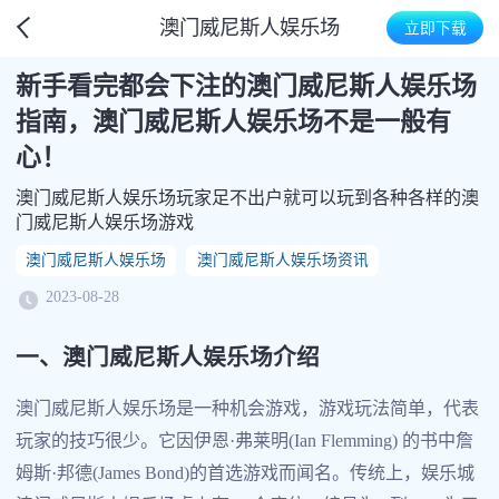
澳门威尼斯人娱乐场
立即下载
新手看完都会下注的澳门威尼斯人娱乐场
指南，澳门威尼斯人娱乐场不是一般有
心！
澳门威尼斯人娱乐场玩家足不出户就可以玩到各种各样的澳
门威尼斯人娱乐场游戏
澳门威尼斯人娱乐场
澳门威尼斯人娱乐场资讯
2023-08-28
一、澳门威尼斯人娱乐场介绍
澳门威尼斯人娱乐场是一种机会游戏，游戏玩法简单，代表
玩家的技巧很少。它因伊恩·弗莱明(Ian Flemming) 的书中詹
姆斯·邦德(James Bond)的首选游戏而闻名。传统上，娱乐城